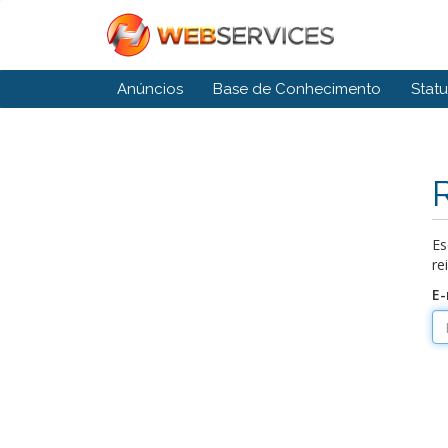
Anúncios
Base de Conhecimento
Stat
Es
re
E-